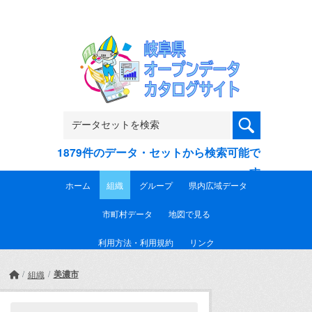
Skip to main content
1879件のデータ・セットから検索可能で
す
ホーム
組織
グループ
県内広域データ
市町村データ
地図で見る
利用方法・利用規約
リンク
美濃市
組織