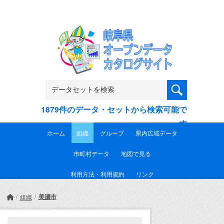
Skip to main content
1879件のデータ・セットから検索可能で
す
ホーム
組織
グループ
県内広域データ
市町村データ
地図で見る
利用方法・利用規約
リンク
美濃市
組織