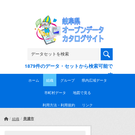
Skip to main content
1879件のデータ・セットから検索可能で
す
ホーム
組織
グループ
県内広域データ
市町村データ
地図で見る
利用方法・利用規約
リンク
美濃市
組織