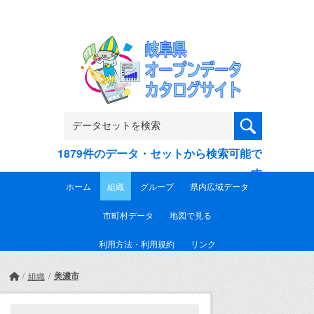
Skip to main content
1879件のデータ・セットから検索可能で
す
ホーム
組織
グループ
県内広域データ
市町村データ
地図で見る
利用方法・利用規約
リンク
美濃市
組織