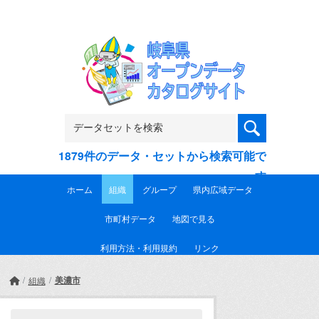
Skip to main content
1879件のデータ・セットから検索可能で
す
ホーム
組織
グループ
県内広域データ
市町村データ
地図で見る
利用方法・利用規約
リンク
美濃市
組織