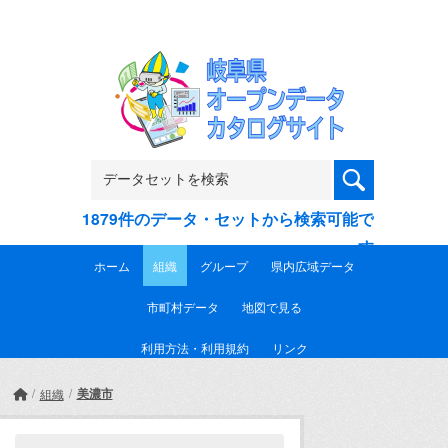
Skip to main content
1879件のデータ・セットから検索可能で
す
ホーム
組織
グループ
県内広域データ
市町村データ
地図で見る
利用方法・利用規約
リンク
美濃市
組織