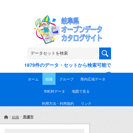
Skip to main content
1879件のデータ・セットから検索可能で
す
ホーム
組織
グループ
県内広域データ
市町村データ
地図で見る
利用方法・利用規約
リンク
美濃市
組織