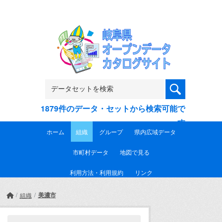
Skip to main content
1879件のデータ・セットから検索可能で
す
ホーム
組織
グループ
県内広域データ
市町村データ
地図で見る
利用方法・利用規約
リンク
美濃市
組織