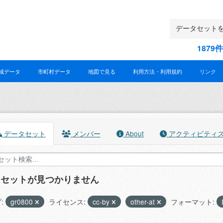
187
域データ
市町村データ
地図で見る
利用方法・利用規約
リンク
データセット
メンバー
About
アクティビティ
タセットが見つかりません
:
gr0800
ライセンス:
cc-by
other-at
フォーマット: