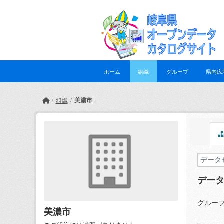
Skip to main content
ホーム
組織
グループ
県内広
美濃市
組織
デー
グループ
美濃市