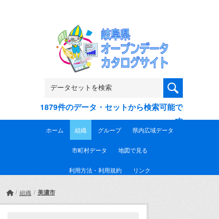
Skip to main content
1879件のデータ・セットから検索可能で
す
ホーム
組織
グループ
県内広域データ
市町村データ
地図で見る
利用方法・利用規約
リンク
美濃市
組織