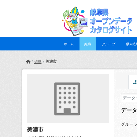
Skip to main content
ホーム
組織
グループ
県内広
美濃市
組織
デー
グループ
美濃市