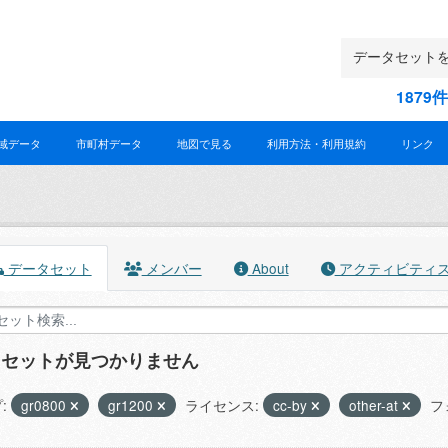
187
域データ
市町村データ
地図で見る
利用方法・利用規約
リンク
データセット
メンバー
About
アクティビティ
タセットが見つかりません
:
gr0800
gr1200
ライセンス:
cc-by
other-at
フ