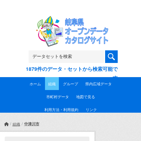
Skip to main content
1879件のデータ・セットから検索可能で
す
ホーム
組織
グループ
県内広域データ
市町村データ
地図で見る
利用方法・利用規約
リンク
中津川市
組織