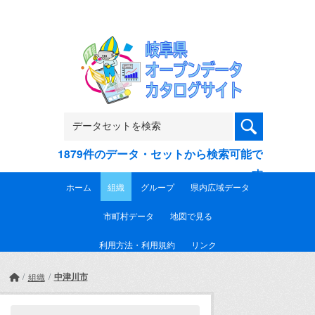
Skip to main content
1879件のデータ・セットから検索可能で
す
ホーム
組織
グループ
県内広域データ
市町村データ
地図で見る
利用方法・利用規約
リンク
中津川市
組織