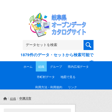
Skip to main content
1879件のデータ・セットから検索可能で
す
ホーム
組織
グループ
県内広域データ
市町村データ
地図で見る
利用方法・利用規約
リンク
中津川市
組織