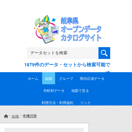
Skip to main content
1879件のデータ・セットから検索可能で
す
ホーム
組織
グループ
県内広域データ
市町村データ
地図で見る
利用方法・利用規約
リンク
中津川市
組織