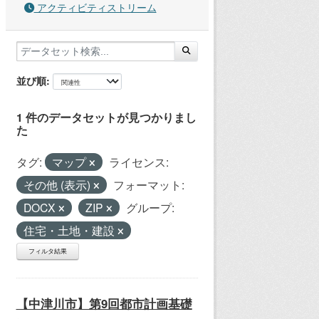
アクティビティストリーム
並び順
1 件のデータセットが見つかりまし
た
タグ:
マップ
ライセンス:
その他 (表示)
フォーマット:
DOCX
ZIP
グループ:
住宅・土地・建設
フィルタ結果
【中津川市】第9回都市計画基礎