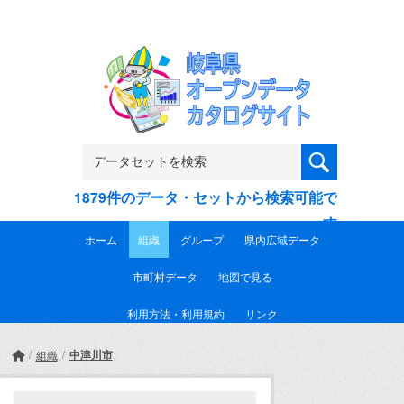
Skip to main content
1879件のデータ・セットから検索可能で
す
ホーム
組織
グループ
県内広域データ
市町村データ
地図で見る
利用方法・利用規約
リンク
中津川市
組織