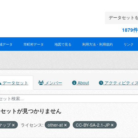
187
域データ
市町村データ
地図で見る
利用方法・利用規約
リンク
データセット
メンバー
About
アクティビティ
タセットが見つかりません
マップ
ライセンス:
other-at
CC-BY-SA-2.1-JP