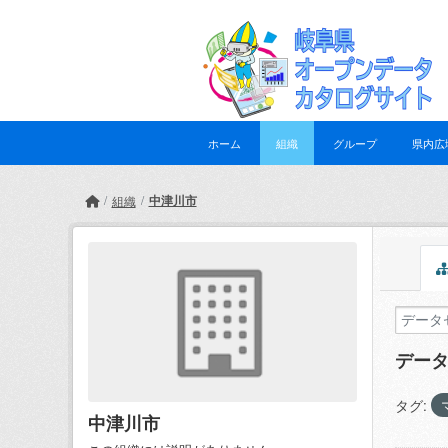
Skip to main content
ホーム
組織
グループ
県内広
中津川市
組織
デー
タグ:
中津川市