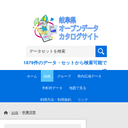
Skip to main content
1879件のデータ・セットから検索可能で
す
ホーム
組織
グループ
県内広域データ
市町村データ
地図で見る
利用方法・利用規約
リンク
中津川市
組織