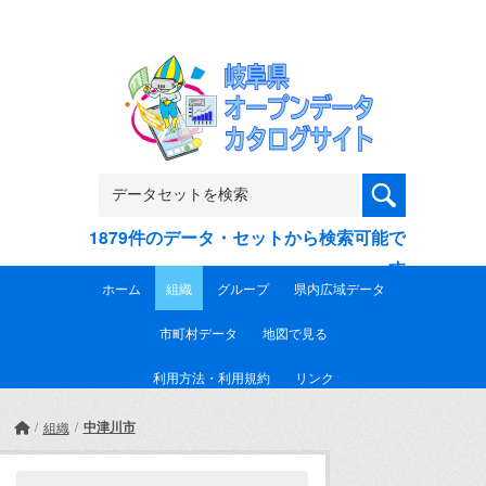
Skip to main content
1879件のデータ・セットから検索可能で
す
ホーム
組織
グループ
県内広域データ
市町村データ
地図で見る
利用方法・利用規約
リンク
中津川市
組織