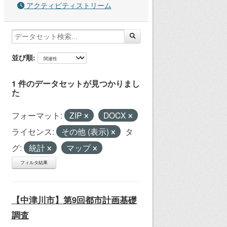
アクティビティストリーム
並び順
1 件のデータセットが見つかりまし
た
フォーマット:
ZIP
DOCX
ライセンス:
その他 (表示)
タ
グ:
統計
マップ
フィルタ結果
【中津川市】第9回都市計画基礎
調査