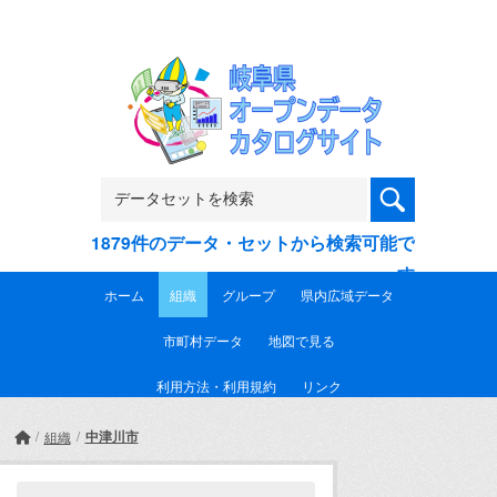
Skip to main content
1879件のデータ・セットから検索可能で
す
ホーム
組織
グループ
県内広域データ
市町村データ
地図で見る
利用方法・利用規約
リンク
中津川市
組織