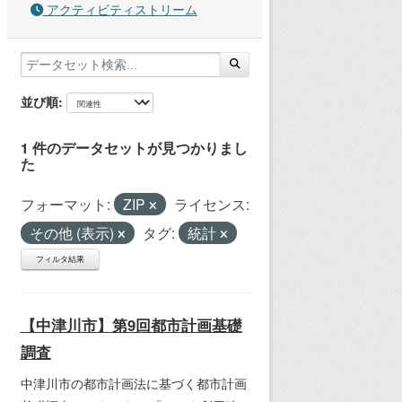
アクティビティストリーム
並び順
1 件のデータセットが見つかりまし
た
フォーマット:
ZIP
ライセンス:
その他 (表示)
タグ:
統計
フィルタ結果
【中津川市】第9回都市計画基礎
調査
中津川市の都市計画法に基づく都市計画