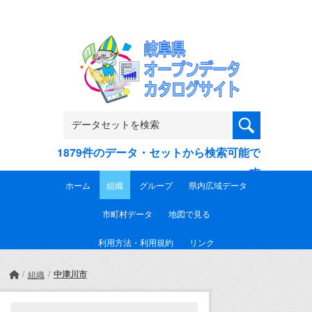
Skip to main content
1879件のデータ・セットから検索可能で
す
ホーム
組織
グループ
県内広域データ
市町村データ
地図で見る
利用方法・利用規約
リンク
中津川市
組織