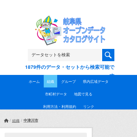
Skip to main content
1879件のデータ・セットから検索可能で
す
ホーム
組織
グループ
県内広域データ
市町村データ
地図で見る
利用方法・利用規約
リンク
中津川市
組織