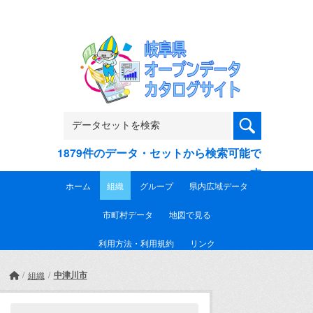
Skip to main content
1879件のデータ・セットから検索可能で
す
ホーム
組織
グループ
県内広域データ
市町村データ
地図で見る
利用方法・利用規約
リンク
中津川市
組織