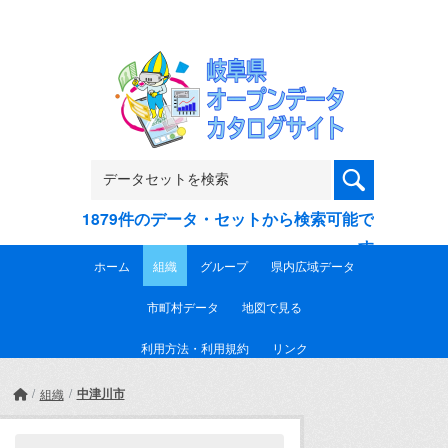
Skip to main content
1879件のデータ・セットから検索可能で
す
ホーム
組織
グループ
県内広域データ
市町村データ
地図で見る
利用方法・利用規約
リンク
中津川市
組織