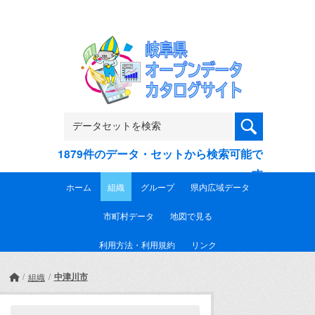
Skip to main content
1879件のデータ・セットから検索可能で
す
ホーム
組織
グループ
県内広域データ
市町村データ
地図で見る
利用方法・利用規約
リンク
中津川市
組織