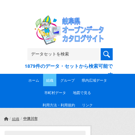
Skip to main content
1879件のデータ・セットから検索可能で
す
ホーム
組織
グループ
県内広域データ
市町村データ
地図で見る
利用方法・利用規約
リンク
中津川市
組織