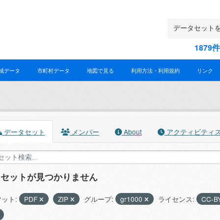
187
域データ
市町村データ
地図で見る
利用方法・利用規約
リンク
データセット
メンバー
About
アクティビティ
タセットが見つかりません
ット:
PDF
ZIP
グループ:
gr1000
ライセンス:
CC-BY