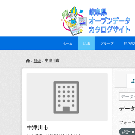
Skip to main content
ホーム
組織
グループ
県内広
中津川市
組織
デー
フォーマ
中津川市
統計