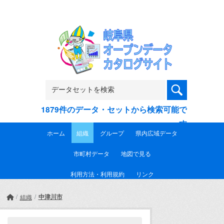
Skip to main content
1879件のデータ・セットから検索可能で
す
ホーム
組織
グループ
県内広域データ
市町村データ
地図で見る
利用方法・利用規約
リンク
中津川市
組織