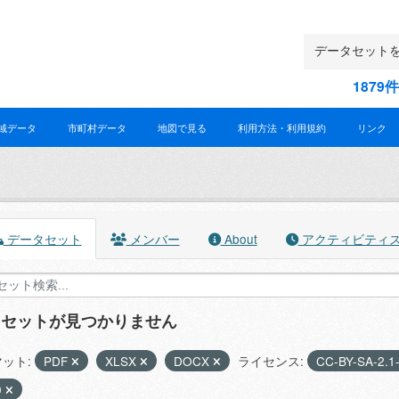
187
域データ
市町村データ
地図で見る
利用方法・利用規約
リンク
データセット
メンバー
About
アクティビティ
タセットが見つかりません
ット:
PDF
XLSX
DOCX
ライセンス:
CC-BY-SA-2.1
0