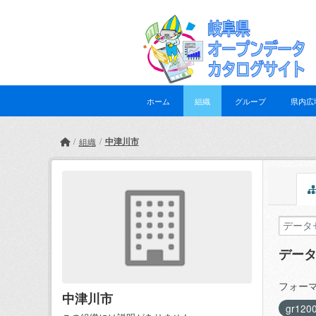
Skip to main content
ホーム
組織
グループ
県内広
中津川市
組織
デー
フォーマ
中津川市
gr120