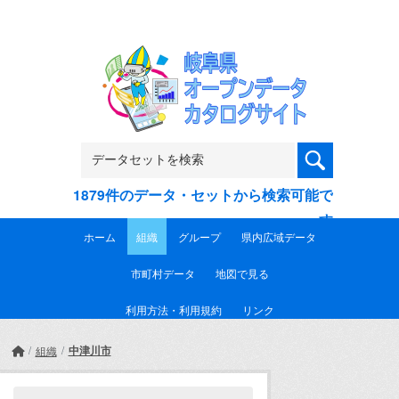
Skip to main content
1879件のデータ・セットから検索可能で
す
ホーム
組織
グループ
県内広域データ
市町村データ
地図で見る
利用方法・利用規約
リンク
中津川市
組織