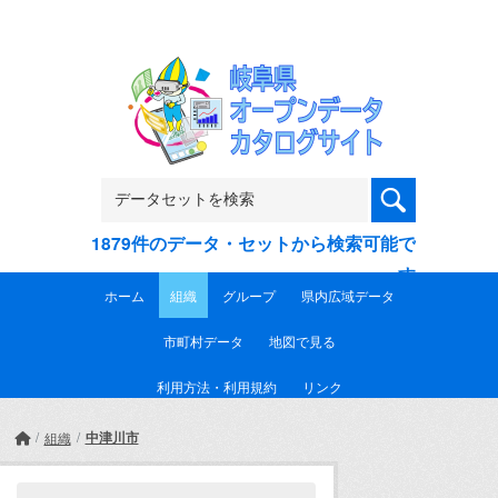
Skip to main content
1879件のデータ・セットから検索可能で
す
ホーム
組織
グループ
県内広域データ
市町村データ
地図で見る
利用方法・利用規約
リンク
中津川市
組織