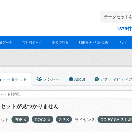
187
域データ
市町村データ
地図で見る
利用方法・利用規約
リンク
データセット
メンバー
About
アクティビティ
タセットが見つかりません
ット:
PDF
DOCX
ZIP
ライセンス:
CC-BY-SA-2.1-J