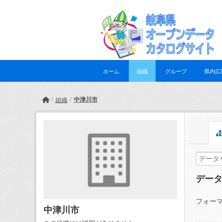
Skip to main content
ホーム
組織
グループ
県内広
中津川市
組織
デー
フォーマ
中津川市