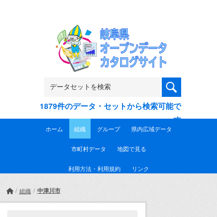
Skip to main content
1879件のデータ・セットから検索可能で
す
ホーム
組織
グループ
県内広域データ
市町村データ
地図で見る
利用方法・利用規約
リンク
中津川市
組織