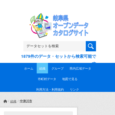
Skip to main content
1879件のデータ・セットから検索可能で
す
ホーム
組織
グループ
県内広域データ
市町村データ
地図で見る
利用方法・利用規約
リンク
中津川市
組織