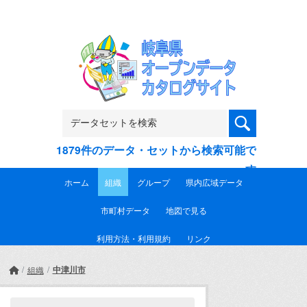
Skip to main content
1879件のデータ・セットから検索可能で
す
ホーム
組織
グループ
県内広域データ
市町村データ
地図で見る
利用方法・利用規約
リンク
中津川市
組織