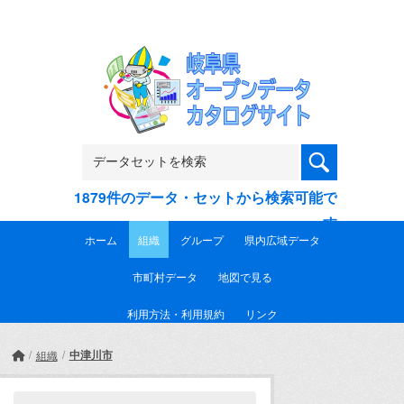
Skip to main content
1879件のデータ・セットから検索可能で
す
ホーム
組織
グループ
県内広域データ
市町村データ
地図で見る
利用方法・利用規約
リンク
中津川市
組織