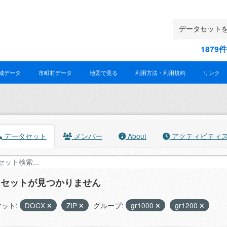
187
域データ
市町村データ
地図で見る
利用方法・利用規約
リンク
データセット
メンバー
About
アクティビティ
タセットが見つかりません
ット:
DOCX
ZIP
グループ:
gr1000
gr1200