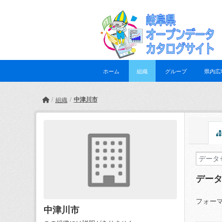
Skip to main content
ホーム
組織
グループ
県内広
中津川市
組織
デー
フォーマ
中津川市