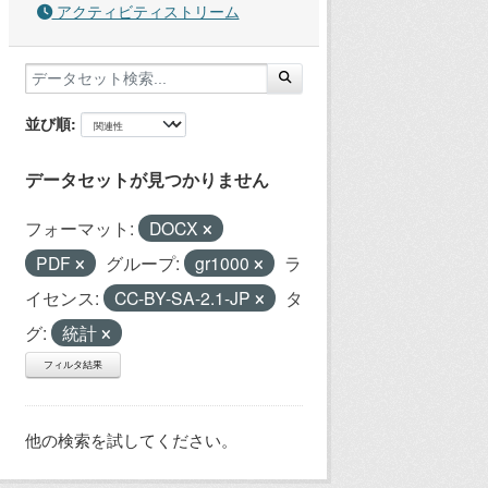
アクティビティストリーム
並び順
データセットが見つかりません
フォーマット:
DOCX
PDF
グループ:
gr1000
ラ
イセンス:
CC-BY-SA-2.1-JP
タ
グ:
統計
フィルタ結果
他の検索を試してください。