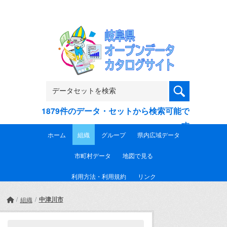
Skip to main content
1879件のデータ・セットから検索可能で
す
ホーム
組織
グループ
県内広域データ
市町村データ
地図で見る
利用方法・利用規約
リンク
中津川市
組織