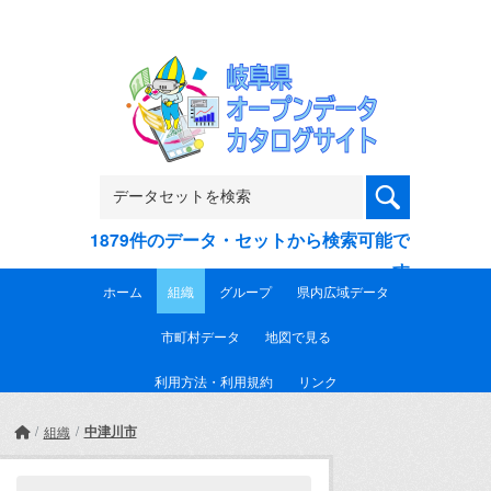
Skip to main content
1879件のデータ・セットから検索可能で
す
ホーム
組織
グループ
県内広域データ
市町村データ
地図で見る
利用方法・利用規約
リンク
中津川市
組織