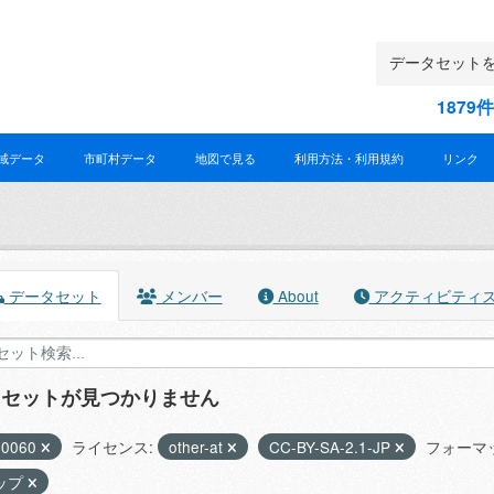
187
域データ
市町村データ
地図で見る
利用方法・利用規約
リンク
データセット
メンバー
About
アクティビティ
タセットが見つかりません
40060
ライセンス:
other-at
CC-BY-SA-2.1-JP
フォーマ
ップ