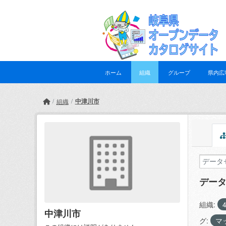
Skip to main content
ホーム
組織
グループ
県内広
中津川市
組織
デー
組織:
中津川市
グ:
マ