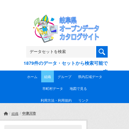
Skip to main content
1879件のデータ・セットから検索可能で
す
ホーム
組織
グループ
県内広域データ
市町村データ
地図で見る
利用方法・利用規約
リンク
中津川市
組織