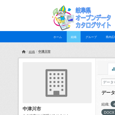
Skip to main content
ホーム
組織
グループ
県内広
中津川市
組織
デー
組織:
中津川市
DOC