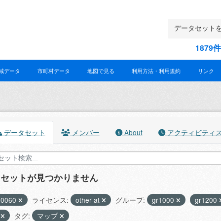
187
域データ
市町村データ
地図で見る
利用方法・利用規約
リンク
データセット
メンバー
About
アクティビティ
タセットが見つかりません
40060
ライセンス:
other-at
グループ:
gr1000
gr1200
X
タグ:
マップ