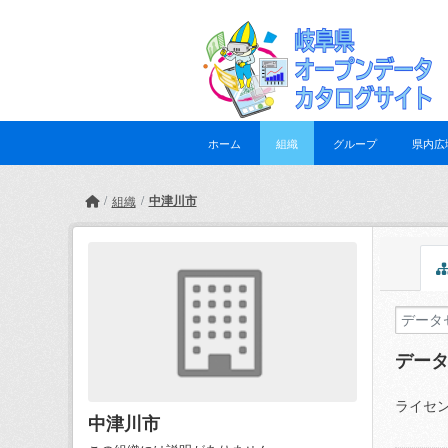
Skip to main content
ホーム
組織
グループ
県内広
中津川市
組織
デー
ライセン
中津川市