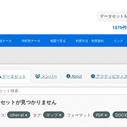
187
域データ
市町村データ
地図で見る
利用方法・利用規約
リンク
データセット
メンバー
About
アクティビティ
タセットが見つかりません
ス:
other-at
タグ:
マップ
フォーマット:
PDF
DOC