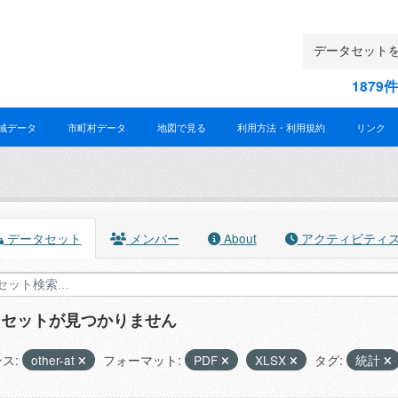
187
域データ
市町村データ
地図で見る
利用方法・利用規約
リンク
データセット
メンバー
About
アクティビティ
タセットが見つかりません
ス:
other-at
フォーマット:
PDF
XLSX
タグ:
統計