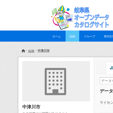
Skip to main content
ホーム
組織
グループ
県内広
中津川市
組織
デー
ライセン
中津川市