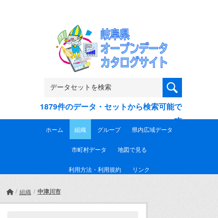
Skip to main content
1879件のデータ・セットから検索可能で
す
ホーム
組織
グループ
県内広域データ
市町村データ
地図で見る
利用方法・利用規約
リンク
中津川市
組織