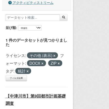
アクティビティストリーム
並び順
1 件のデータセットが見つかりまし
た
ライセンス:
その他 (表示)
フ
ォーマット:
DOCX
ZIP
タグ:
統計
フィルタ結果
【中津川市】第9回都市計画基礎
調査