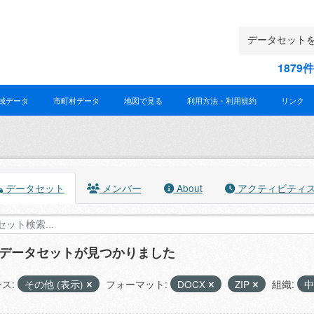
187
域データ
市町村データ
地図で見る
利用方法・利用規約
リンク
データセット
メンバー
About
アクティビティ
のデータセットが見つかりました
ス:
その他 (表示)
フォーマット:
DOCX
ZIP
組織: