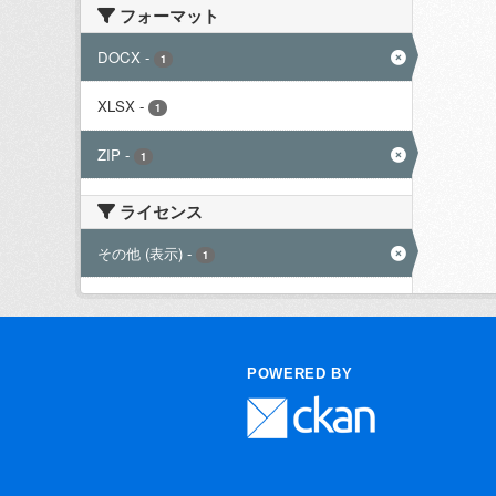
フォーマット
DOCX
-
1
XLSX
-
1
ZIP
-
1
ライセンス
その他 (表示)
-
1
POWERED BY