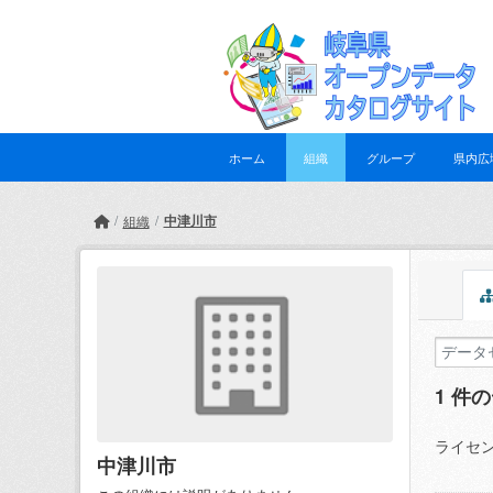
Skip to main content
ホーム
組織
グループ
県内広
中津川市
組織
1 件
ライセン
中津川市