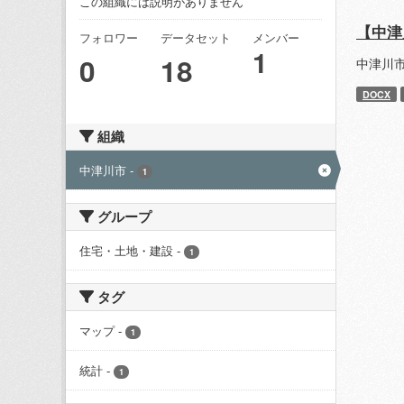
この組織には説明がありません
【中津
フォロワー
データセット
メンバー
1
0
18
中津川
DOCX
組織
中津川市
-
1
グループ
住宅・土地・建設
-
1
タグ
マップ
-
1
統計
-
1