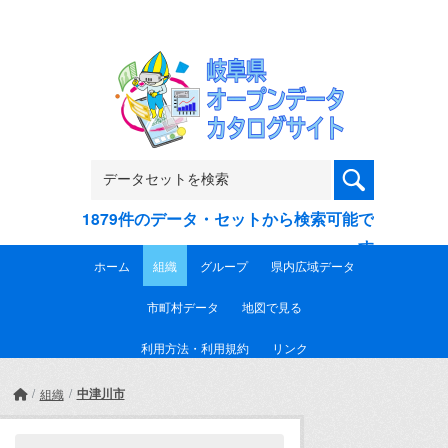
Skip to main content
1879件のデータ・セットから検索可能で
す
ホーム
組織
グループ
県内広域データ
市町村データ
地図で見る
利用方法・利用規約
リンク
中津川市
組織