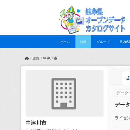
Skip to main content
ホーム
組織
グループ
県内広
中津川市
組織
デー
ライセン
中津川市