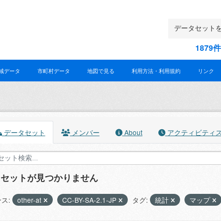
187
域データ
市町村データ
地図で見る
利用方法・利用規約
リンク
データセット
メンバー
About
アクティビティ
タセットが見つかりません
ス:
other-at
CC-BY-SA-2.1-JP
タグ:
統計
マップ