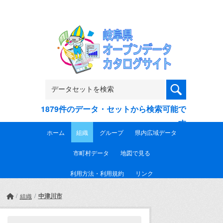
Skip to main content
1879件のデータ・セットから検索可能で
す
ホーム
組織
グループ
県内広域データ
市町村データ
地図で見る
利用方法・利用規約
リンク
中津川市
組織