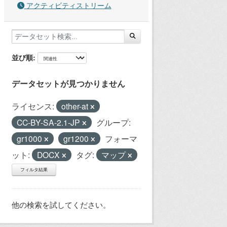
アクティビティストリーム
並び順
データセットが見つかりません
ライセンス:
other-at
CC-BY-SA-2.1-JP
グループ:
gr1000
gr1200
フォーマ
ット:
DOCX
タグ:
マップ
フィルタ結果
他の検索を試してください。