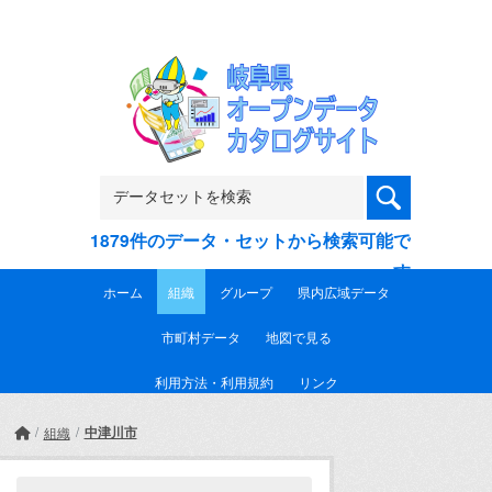
Skip to main content
1879件のデータ・セットから検索可能で
す
ホーム
組織
グループ
県内広域データ
市町村データ
地図で見る
利用方法・利用規約
リンク
中津川市
組織